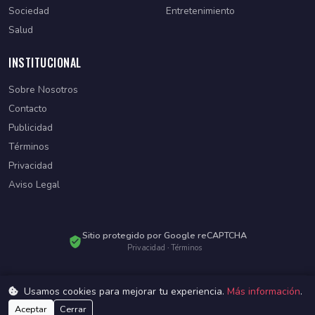
Sociedad
Entretenimiento
Salud
INSTITUCIONAL
Sobre Nosotros
Contacto
Publicidad
Términos
Privacidad
Aviso Legal
Sitio protegido por Google reCAPTCHA
Privacidad
·
Términos
Usamos cookies para mejorar tu experiencia.
Más información
.
© 2026 Diario Paraguayo. Todos los derechos reservados.
Desarrollado por
WebSiteParaguay
Aceptar
Cerrar