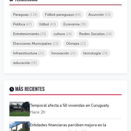
Paraguay
Fútbol paraguayo
Asunción
(119)
(64)
(53)
Política
fútbol
Economía
(47)
(40)
(39)
Entretenimiento
cultura
Redes Sociales
(30)
(24)
(24)
Elecciones Municipales
Olimpia
(22)
(22)
Infraestructura
Innovación
tecnología
(21)
(21)
(20)
educación
(19)
MÁS RECIENTES
Temporal afecta a 50 viviendas en Curuguaty
Hace 2h
Entidades financieras perciben mejora en la