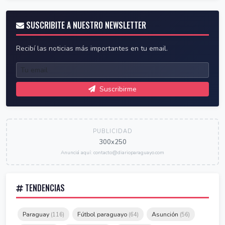
SUSCRIBITE A NUESTRO NEWSLETTER
Recibí las noticias más importantes en tu email.
Suscribirme
PUBLICIDAD
300x250
Anunciá aquí: contacto@diarioparaguayo.com
TENDENCIAS
Paraguay
Fútbol paraguayo
Asunción
(116)
(64)
(56)