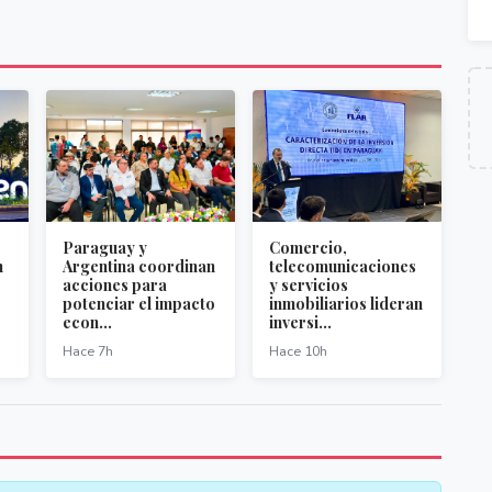
Paraguay y
Comercio,
n
Argentina coordinan
telecomunicaciones
acciones para
y servicios
potenciar el impacto
inmobiliarios lideran
econ...
inversi...
Hace 7h
Hace 10h