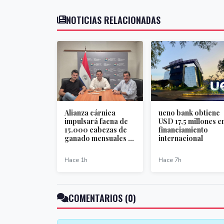
NOTICIAS RELACIONADAS
Alianza cárnica
ueno bank obtiene
impulsará faena de
USD 17,5 millones e
15.000 cabezas de
financiamiento
ganado mensuales ...
internacional
Hace 1h
Hace 7h
COMENTARIOS (0)