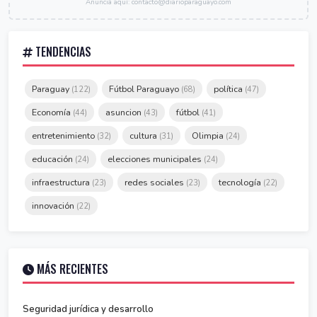
Anunciá aquí: contacto@diarioparaguayo.com
TENDENCIAS
Paraguay
Fútbol Paraguayo
política
(122)
(68)
(47)
Economía
asuncion
fútbol
(44)
(43)
(41)
entretenimiento
cultura
Olimpia
(32)
(31)
(24)
educación
elecciones municipales
(24)
(24)
infraestructura
redes sociales
tecnología
(23)
(23)
(22)
innovación
(22)
MÁS RECIENTES
Seguridad jurídica y desarrollo