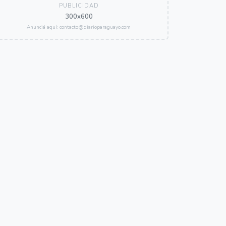
PUBLICIDAD
300x600
Anunciá aquí: contacto@diarioparaguayo.com