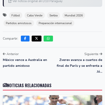
Ver noticia original en D10 Paraguay
Fútbol
Cabo Verde
Serbia
Mundial 2026
Partidos amistosos
Preparación internacional
Compartir:
Anterior
Siguiente
México vence a Australia en
Zverev avanza a cuartos de
partido amistoso
final de París y se enfrenta a
Jó...
NOTICIAS RELACIONADAS