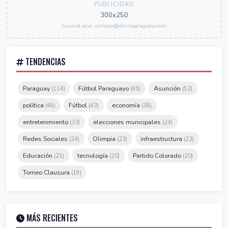
PUBLICIDAD
300x250
Anunciá aquí: contacto@diarioparaguayo.com
TENDENCIAS
Paraguay
Fútbol Paraguayo
Asunción
(114)
(65)
(52)
política
Fútbol
economía
(48)
(43)
(38)
entretenimiento
elecciones municipales
(33)
(24)
Redes Sociales
Olimpia
infraestructura
(24)
(23)
(23)
Educación
tecnología
Partido Colorado
(21)
(20)
(20)
Torneo Clausura
(19)
MÁS RECIENTES