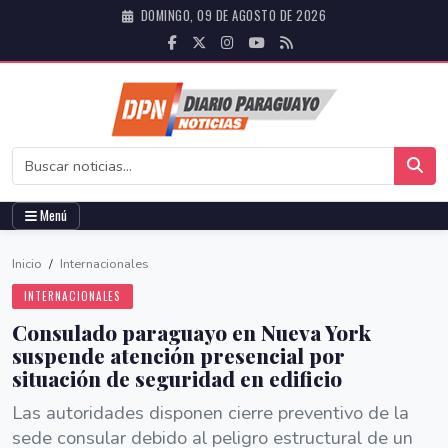
DOMINGO, 09 DE AGOSTO DE 2026
Menú
Inicio
/
Internacionales
INTERNACIONALES
Consulado paraguayo en Nueva York
suspende atención presencial por
situación de seguridad en edificio
Las autoridades disponen cierre preventivo de la
sede consular debido al peligro estructural de un