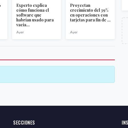
6
Experto explica
Proyectan
0
cómo funciona el
crecimiento del 39%
software que
en operaciones con
habrían usado para
tarjetas para fin de ...
vacia...
Ayer
Ayer
SECCIONES
IN