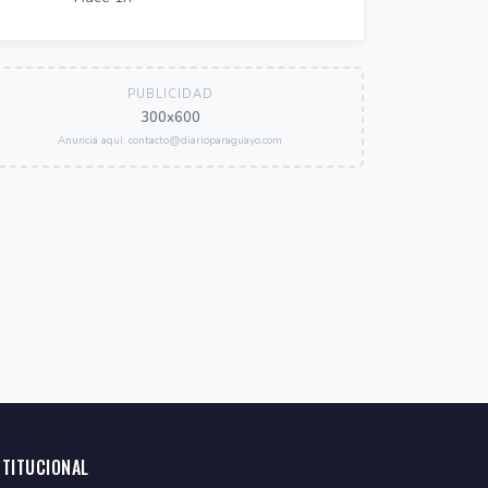
PUBLICIDAD
300x600
Anunciá aquí: contacto@diarioparaguayo.com
STITUCIONAL