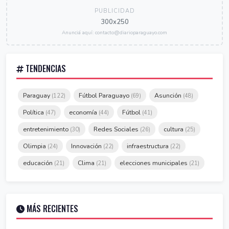
PUBLICIDAD
300x250
Anunciá aquí: contacto@diarioparaguayo.com
TENDENCIAS
Paraguay
Fútbol Paraguayo
Asunción
(122)
(69)
(48)
Política
economía
Fútbol
(47)
(44)
(41)
entretenimiento
Redes Sociales
cultura
(30)
(26)
(25)
Olimpia
Innovación
infraestructura
(24)
(22)
(22)
educación
Clima
elecciones municipales
(21)
(21)
(21)
MÁS RECIENTES