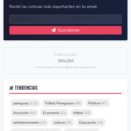
Recibí las noticias más importantes en tu email.
Suscribirme
PUBLICIDAD
300x250
Anunciá aquí: contacto@diarioparaguayo.com
TENDENCIAS
paraguay
Fútbol Paraguayo
Política
(123)
(66)
(47)
Asunción
Economía
fútbol
(44)
(41)
(40)
entretenimiento
cultura
Educación
(32)
(31)
(26)