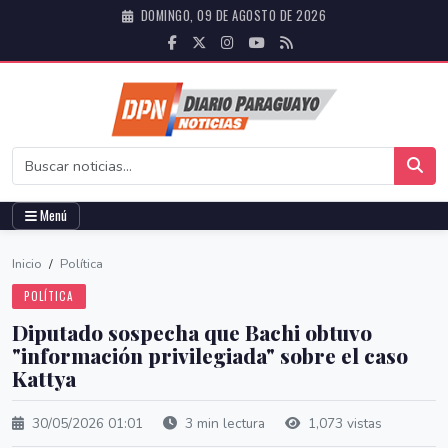
DOMINGO, 09 DE AGOSTO DE 2026
Menú
Inicio
/
Política
POLÍTICA
Diputado sospecha que Bachi obtuvo
"información privilegiada" sobre el caso
Kattya
30/05/2026 01:01
3 min lectura
1,073 vistas