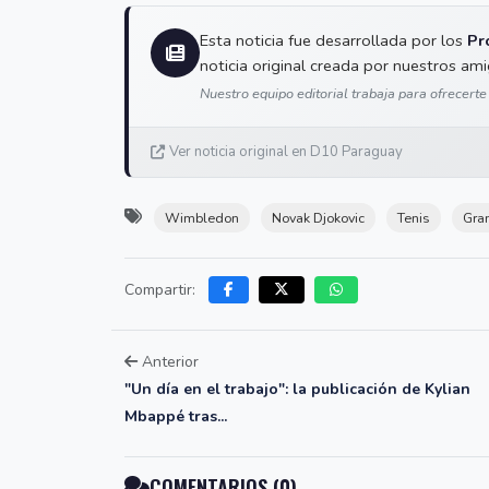
Esta noticia fue desarrollada por los
Pr
noticia original creada por nuestros am
Nuestro equipo editorial trabaja para ofrecerte
Ver noticia original en D10 Paraguay
Wimbledon
Novak Djokovic
Tenis
Gra
Compartir:
Anterior
"Un día en el trabajo": la publicación de Kylian
Mbappé tras...
COMENTARIOS (0)