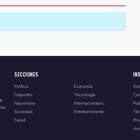
SECCIONES
IN
Política
Economía
Sob
Deportes
Tecnología
Con
de
Nacionales
Internacionales
Pub
dos
Sociedad
Entretenimiento
Tér
Salud
Pri
Avi