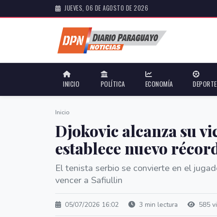
JUEVES, 06 DE AGOSTO DE 2026
INICIO
POLÍTICA
ECONOMÍA
DEPORT
Inicio
Djokovic alcanza su v
establece nuevo récord
El tenista serbio se convierte en el juga
vencer a Safiullin
05/07/2026 16:02
3 min lectura
585 vi