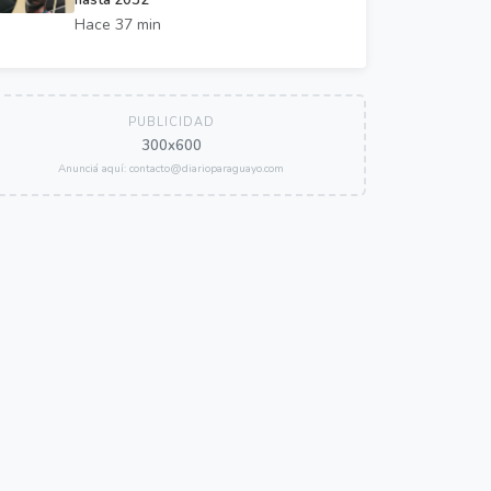
hasta 2032
Hace 37 min
PUBLICIDAD
300x600
Anunciá aquí: contacto@diarioparaguayo.com