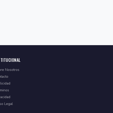
STITUCIONAL
re Nosotros
tacto
licidad
minos
vacidad
so Legal