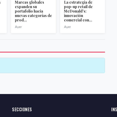
a
Marcas globales
La estrategia de
expanden su
pop-up retail de
portafolio hacia
McDonald's:
nuevas categorías de
innovación
prod...
comercial con...
Ayer
Ayer
SECCIONES
IN