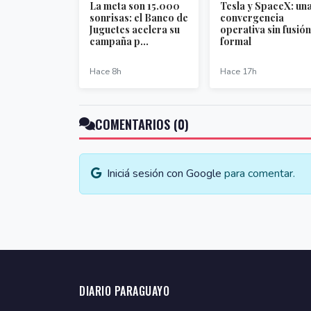
La meta son 15.000
Tesla y SpaceX: un
sonrisas: el Banco de
convergencia
Juguetes acelera su
operativa sin fusión
campaña p...
formal
Hace 8h
Hace 17h
COMENTARIOS (0)
Iniciá sesión con Google
para comentar.
DIARIO PARAGUAYO