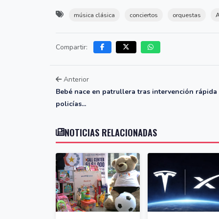
música clásica
conciertos
orquestas
A
Compartir:
Anterior
Bebé nace en patrullera tras intervención rápida
policías...
NOTICIAS RELACIONADAS