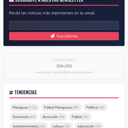
Recibí las noticias más importantes en tu email.
Suscribirme
PUBLICIDAD
300x250
Anunciá aquí: contacto@diarioparaguayo.com
TENDENCIAS
Paraguay
Fútbol Paraguayo
Política
(122)
(69)
(46)
Economía
Asunción
Fútbol
(44)
(44)
(41)
entretenimiento
cultura
educación
(34)
(28)
(24)