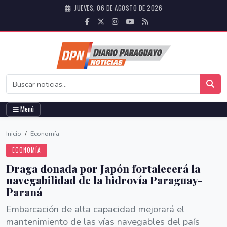
JUEVES, 06 DE AGOSTO DE 2026
Menú
Inicio
/
Economía
ECONOMÍA
Draga donada por Japón fortalecerá la
navegabilidad de la hidrovía Paraguay-
Paraná
Embarcación de alta capacidad mejorará el
mantenimiento de las vías navegables del país