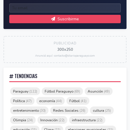
Suscribirme
PUBLICIDAD
300x250
Anunciá aquí: contacto@diarioparaguayo.com
TENDENCIAS
Paraguay
Fútbol Paraguayo
Asunción
(122)
(69)
(49)
Política
economía
Fútbol
(47)
(44)
(41)
entretenimiento
Redes Sociales
cultura
(30)
(26)
(25)
Olimpia
Innovación
infraestructura
(24)
(22)
(22)
educación
Clima
elecciones municipales
(21)
(21)
(21)