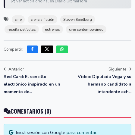
Ver noticia original en Diario UltimaHora
cine
ciencia ficción
Steven Spielberg
reseña películas
estrenos
cine contemporáneo
Compartir:
Anterior
Siguiente
Red Card: El sencillo
Video: Diputada Vega y su
electrónico inspirado en un
hermano candidato a
momento de...
intendente exh...
COMENTARIOS (0)
Iniciá sesión con Google
para comentar.