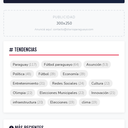
PUBLICIDAD
300x250
Anunciá aquí: contacto@diarioparaguayo.com
TENDENCIAS
Paraguay
Fútbol paraguayo
Asunción
(117)
(64)
(53)
Política
Fútbol
Economía
(48)
(39)
(39)
Entretenimiento
Redes Sociales
Cultura
(31)
(24)
(22)
Olimpia
Elecciones Municipales
Innovación
(22)
(22)
(21)
infraestructura
Elecciones
clima
(20)
(19)
(19)
MÁS RECIENTES