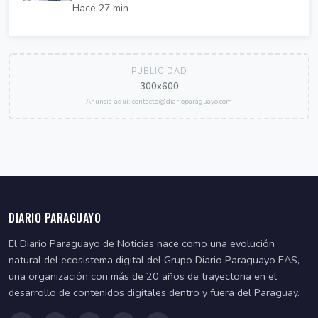
Hace 27 min
PUBLICIDAD
300x600
Anunciá aquí: contacto@diarioparaguayo.com
DIARIO PARAGUAYO
El Diario Paraguayo de Noticias nace como una evolución
natural del ecosistema digital del Grupo Diario Paraguayo EAS,
una organización con más de 20 años de trayectoria en el
desarrollo de contenidos digitales dentro y fuera del Paraguay.