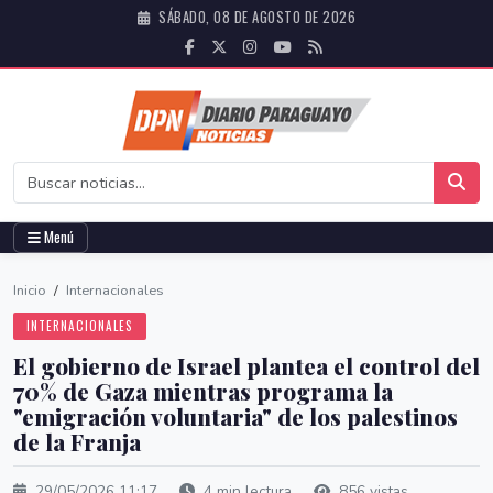
SÁBADO, 08 DE AGOSTO DE 2026
Menú
Inicio
/
Internacionales
INTERNACIONALES
El gobierno de Israel plantea el control del
70% de Gaza mientras programa la
"emigración voluntaria" de los palestinos
de la Franja
29/05/2026 11:17
4 min lectura
856 vistas