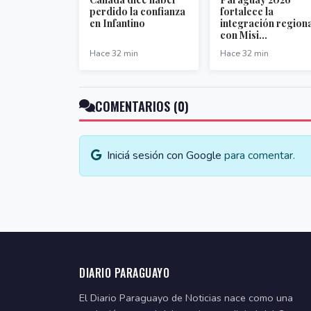
perdido la confianza
fortalece la
en Infantino
integración region
con Misi...
Hace 32 min
Hace 32 min
COMENTARIOS (0)
Iniciá sesión con Google
para comentar.
DIARIO PARAGUAYO
El Diario Paraguayo de Noticias nace como una