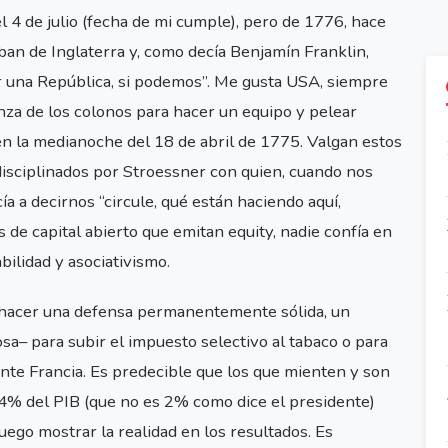
l 4 de julio (fecha de mi cumple), pero de 1776, hace
an de Inglaterra y, como decía Benjamín Franklin,
una República, si podemos”. Me gusta USA, siempre
anza de los colonos para hacer un equipo y pelear
en la medianoche del 18 de abril de 1775. Valgan estos
disciplinados por Stroessner con quien, cuando nos
ía a decirnos “circule, qué están haciendo aquí,
de capital abierto que emitan equity, nadie confía en
bilidad y asociativismo.
y hacer una defensa permanentemente sólida, un
a– para subir el impuesto selectivo al tabaco o para
ante Francia. Es predecible que los que mienten y son
l 4% del PIB (que no es 2% como dice el presidente)
ego mostrar la realidad en los resultados. Es