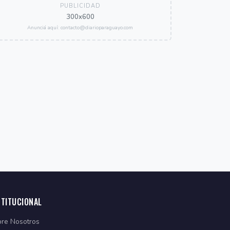
PUBLICIDAD
300x600
Anunciá aquí: contacto@diarioparaguayo.com
STITUCIONAL
re Nosotros