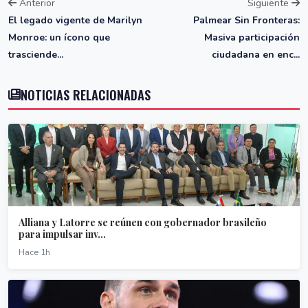
Anterior
Siguiente
El legado vigente de Marilyn
Palmear Sin Fronteras:
Monroe: un ícono que
Masiva participación
trasciende...
ciudadana en enc...
NOTICIAS RELACIONADAS
Alliana y Latorre se reúnen con gobernador brasileño
para impulsar inv...
Hace 1h