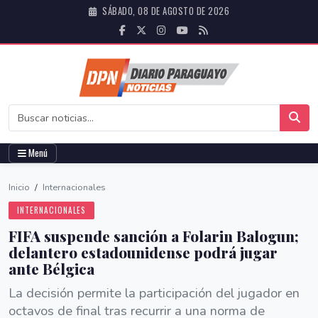
SÁBADO, 08 DE AGOSTO DE 2026
Menú
Inicio
/
Internacionales
INTERNACIONALES
FIFA suspende sanción a Folarin Balogun;
delantero estadounidense podrá jugar
ante Bélgica
La decisión permite la participación del jugador en
octavos de final tras recurrir a una norma de