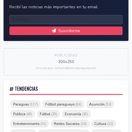
Recibí las noticias más importantes en tu email.
Suscribirme
PUBLICIDAD
300x250
Anunciá aquí: contacto@diarioparaguayo.com
TENDENCIAS
Paraguay
Fútbol paraguayo
Asunción
(117)
(64)
(53)
Política
Fútbol
Economía
(48)
(39)
(39)
Entretenimiento
Redes Sociales
Cultura
(31)
(24)
(22)