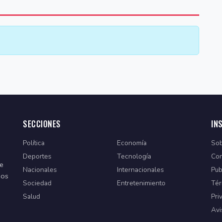
SECCIONES
IN
Política
Economía
Sob
Deportes
Tecnología
Con
de
Nacionales
Internacionales
Pub
dos
Sociedad
Entretenimiento
Tér
Salud
Pri
Avi