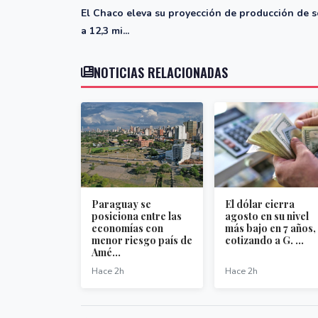
El Chaco eleva su proyección de producción de s
a 12,3 mi...
NOTICIAS RELACIONADAS
Paraguay se
El dólar cierra
posiciona entre las
agosto en su nivel
economías con
más bajo en 7 años,
menor riesgo país de
cotizando a G. ...
Amé...
Hace 2h
Hace 2h