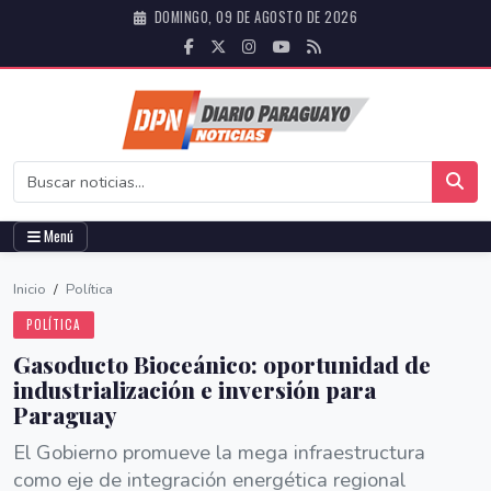
DOMINGO, 09 DE AGOSTO DE 2026
Menú
Inicio
/
Política
POLÍTICA
Gasoducto Bioceánico: oportunidad de
industrialización e inversión para
Paraguay
El Gobierno promueve la mega infraestructura
como eje de integración energética regional