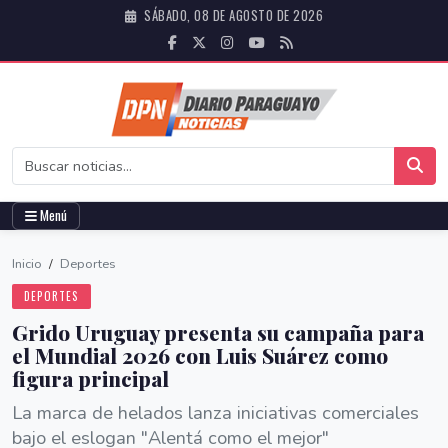
SÁBADO, 08 DE AGOSTO DE 2026
Menú
Inicio
/
Deportes
DEPORTES
Grido Uruguay presenta su campaña para
el Mundial 2026 con Luis Suárez como
figura principal
La marca de helados lanza iniciativas comerciales
bajo el eslogan "Alentá como el mejor"