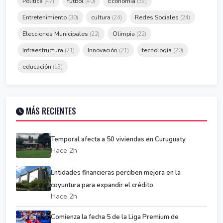
Política
fútbol
Economía
(47)
(40)
(39)
Entretenimiento
cultura
Redes Sociales
(30)
(24)
(24)
Elecciones Municipales
Olimpia
(22)
(22)
Infraestructura
Innovación
tecnología
(21)
(21)
(20)
educación
(19)
MÁS RECIENTES
Temporal afecta a 50 viviendas en Curuguaty
Hace 2h
Entidades financieras perciben mejora en la
coyuntura para expandir el crédito
Hace 2h
Comienza la fecha 5 de la Liga Premium de