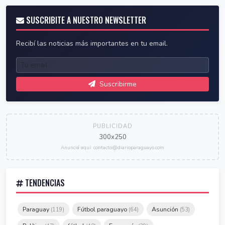
SUSCRIBITE A NUESTRO NEWSLETTER
Recibí las noticias más importantes en tu email.
Suscribirme
PUBLICIDAD
300x250
Anunciá aquí: contacto@diarioparaguayo.com
TENDENCIAS
Paraguay
Fútbol paraguayo
Asunción
(119)
(64)
(53)