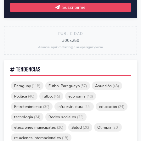
Suscribirme
PUBLICIDAD
300x250
Anunciá aquí: contacto@diarioparaguayo.com
TENDENCIAS
Paraguay
Fútbol Paraguayo
Asunción
(118)
(57)
(48)
Política
fútbol
economía
(46)
(45)
(40)
Entretenimiento
Infraestructura
educación
(30)
(25)
(24)
tecnología
Redes sociales
(24)
(23)
elecciones municipales
Salud
Olimpia
(20)
(20)
(20)
relaciones internacionales
(19)