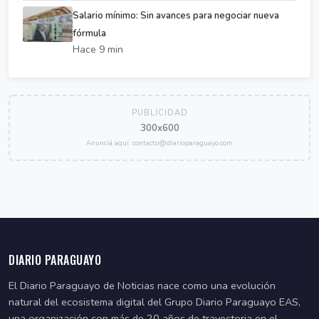
Salario mínimo: Sin avances para negociar nueva
fórmula
Hace 9 min
PUBLICIDAD
300x600
Anunciá aquí: contacto@diarioparaguayo.com
DIARIO PARAGUAYO
El Diario Paraguayo de Noticias nace como una evolución
natural del ecosistema digital del Grupo Diario Paraguayo EAS,
una organización con más de 20 años de trayectoria en el