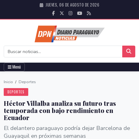
JUEVES, 06 DE AGOSTO DE 2026
Menú
Inicio
/
Deportes
DEPORTES
Héctor Villalba analiza su futuro tras
temporada con bajo rendimiento en
Ecuador
El delantero paraguayo podría dejar Barcelona de
Guayaquil en próximas semanas