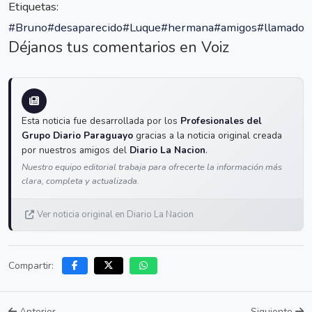
Etiquetas:
#Bruno
#desaparecido
#Luque
#hermana
#amigos
#llamado
Déjanos tus comentarios en Voiz
Esta noticia fue desarrollada por los
Profesionales del
Grupo Diario Paraguayo
gracias a la noticia original creada
por nuestros amigos del
Diario La Nacion
.
Nuestro equipo editorial trabaja para ofrecerte la información más
clara, completa y actualizada.
Ver noticia original en Diario La Nacion
Compartir:
Anterior
Siguiente