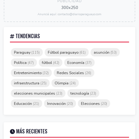
PUBLICIDAD
300x250
Anunciá aquí: contacto@diarioparaguayo.com
TENDENCIAS
Paraguay
Fútbol paraguayo
asunción
(115)
(61)
(53)
Política
fútbol
Economía
(47)
(42)
(37)
Entretenimiento
Redes Sociales
(32)
(26)
infraestructura
Olimpia
(25)
(24)
elecciones municipales
tecnología
(23)
(23)
Educación
Innovación
Elecciones
(21)
(20)
(20)
MÁS RECIENTES