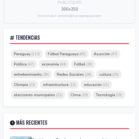
PUBLICIDAD
300x250
Anunciá aquí: contacto@diarioparaguayo.com
TENDENCIAS
Paraguay
Fútbol Paraguayo
Asunción
(113)
(65)
(47)
Política
economía
Fútbol
(47)
(44)
(39)
entretenimiento
Redes Sociales
cultura
(29)
(26)
(25)
Olimpia
infraestructura
educación
(23)
(22)
(21)
elecciones municipales
Clima
Tecnología
(21)
(20)
(19)
MÁS RECIENTES