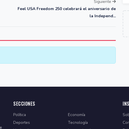
Siguiente
Feel USA Freedom 250 celebrará el aniversario de
la Independ...
SECCIONES
IN
Política
Economía
Sob
Deportes
Tecnología
Con
de