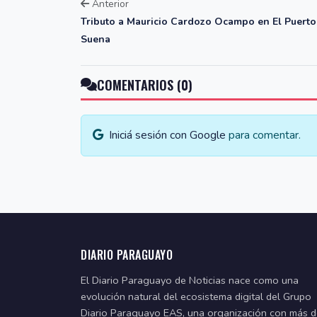
Anterior
Tributo a Mauricio Cardozo Ocampo en El Puerto
Suena
COMENTARIOS (0)
Iniciá sesión con Google
para comentar.
DIARIO PARAGUAYO
El Diario Paraguayo de Noticias nace como una
evolución natural del ecosistema digital del Grupo
Diario Paraguayo EAS, una organización con más 