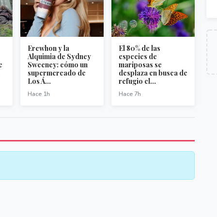
Erewhon y la
El 80% de las
Alquimia de Sydney
especies de
e
Sweeney: cómo un
mariposas se
.
supermercado de
desplaza en busca de
Los Á...
refugio cl...
Hace 1h
Hace 7h