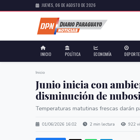
JUEVES, 06 DE AGOSTO DE 2026
INICIO
POLÍTICA
ECONOMÍA
DEPORT
Inicio
Junio inicia con ambien
disminución de nubos
Temperaturas matutinas frescas darán pa
01/06/2026 16:02
2 min lectura
922 vi