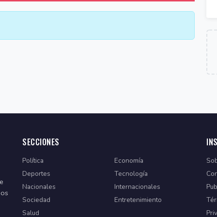
SECCIONES
IN
Política
Economía
Sob
Deportes
Tecnología
Con
de
Nacionales
Internacionales
Pub
dos
Sociedad
Entretenimiento
Tér
Salud
Pri