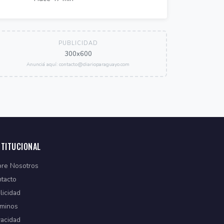
PUBLICIDAD
300x600
Anunciá aquí: contacto@diarioparaguayo.com
STITUCIONAL
re Nosotros
tacto
licidad
minos
vacidad