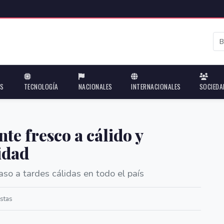
ES
TECNOLOGÍA
NACIONALES
INTERNACIONALES
SOCIEDA
te fresco a cálido y
idad
so a tardes cálidas en todo el país
stas