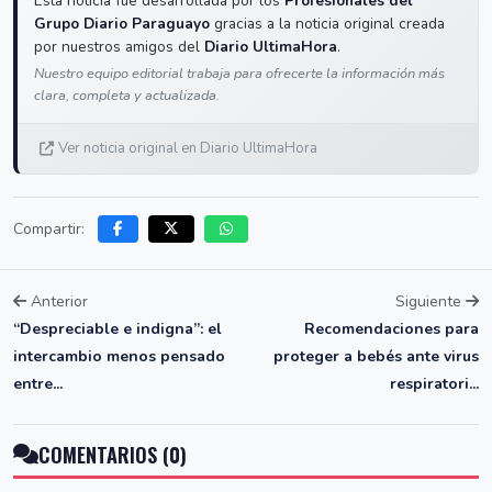
Esta noticia fue desarrollada por los
Profesionales del
Grupo Diario Paraguayo
gracias a la noticia original creada
por nuestros amigos del
Diario UltimaHora
.
Nuestro equipo editorial trabaja para ofrecerte la información más
clara, completa y actualizada.
Ver noticia original en Diario UltimaHora
Compartir:
Anterior
Siguiente
“Despreciable e indigna”: el
Recomendaciones para
intercambio menos pensado
proteger a bebés ante virus
entre...
respiratori...
COMENTARIOS (0)