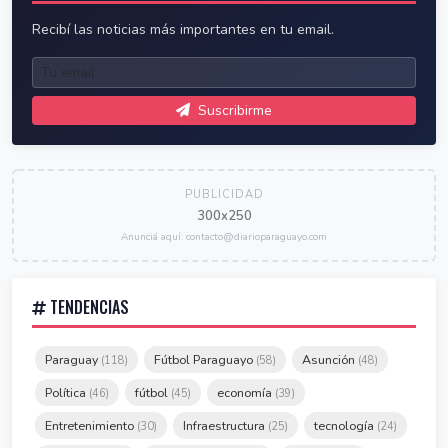
Recibí las noticias más importantes en tu email.
Suscribirme
PUBLICIDAD
300x250
Anunciá aquí: contacto@diarioparaguayo.com
TENDENCIAS
Paraguay
Fútbol Paraguayo
Asunción
(118)
(58)
(48)
Política
fútbol
economía
(46)
(45)
(39)
Entretenimiento
Infraestructura
tecnología
(30)
(25)
(24)