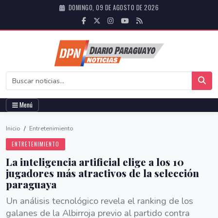
DOMINGO, 09 DE AGOSTO DE 2026
Menú
Inicio
/
Entretenimiento
ENTRETENIMIENTO
La inteligencia artificial elige a los 10
jugadores más atractivos de la selección
paraguaya
Un análisis tecnológico revela el ranking de los
galanes de la Albirroja previo al partido contra