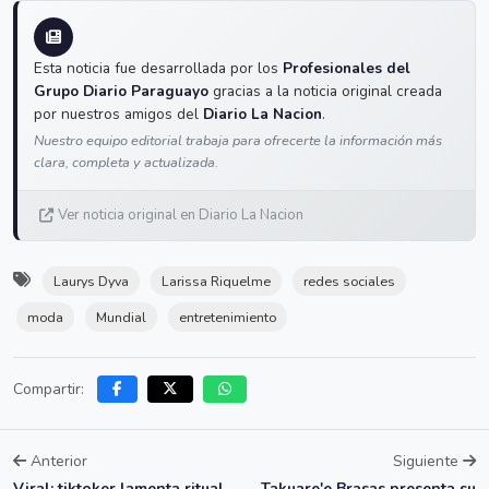
Esta noticia fue desarrollada por los
Profesionales del
Grupo Diario Paraguayo
gracias a la noticia original creada
por nuestros amigos del
Diario La Nacion
.
Nuestro equipo editorial trabaja para ofrecerte la información más
clara, completa y actualizada.
Ver noticia original en Diario La Nacion
Laurys Dyva
Larissa Riquelme
redes sociales
moda
Mundial
entretenimiento
Compartir:
Anterior
Siguiente
Viral: tiktoker lamenta ritual
Takuare'e Brasas presenta su