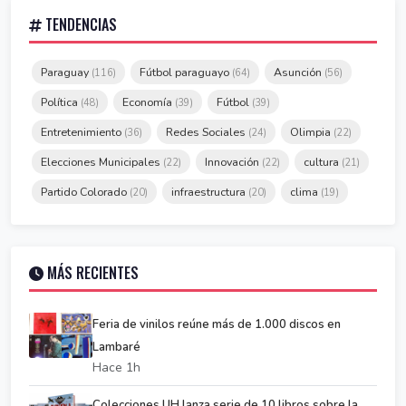
TENDENCIAS
Paraguay
Fútbol paraguayo
Asunción
(116)
(64)
(56)
Política
Economía
Fútbol
(48)
(39)
(39)
Entretenimiento
Redes Sociales
Olimpia
(36)
(24)
(22)
Elecciones Municipales
Innovación
cultura
(22)
(22)
(21)
Partido Colorado
infraestructura
clima
(20)
(20)
(19)
MÁS RECIENTES
Feria de vinilos reúne más de 1.000 discos en
Lambaré
Hace 1h
Colecciones UH lanza serie de 10 libros sobre la