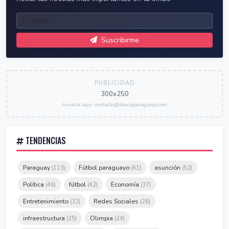
Suscribirme
PUBLICIDAD
300x250
Anunciá aquí: contacto@diarioparaguayo.com
TENDENCIAS
Paraguay
Fútbol paraguayo
asunción
(113)
(61)
(52)
Política
fútbol
Economía
(46)
(42)
(37)
Entretenimiento
Redes Sociales
(32)
(26)
infraestructura
Olimpia
(25)
(24)