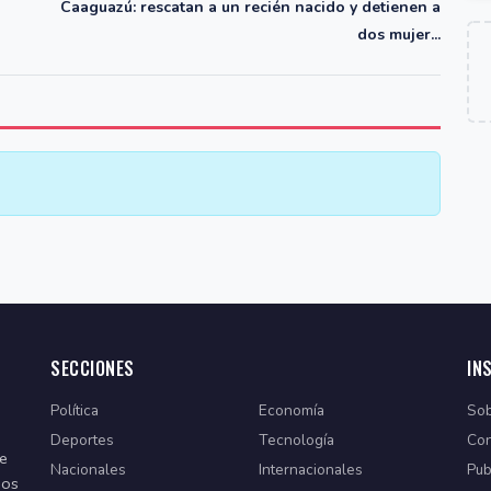
Caaguazú: rescatan a un recién nacido y detienen a
dos mujer...
SECCIONES
IN
Política
Economía
Sob
Deportes
Tecnología
Con
de
Nacionales
Internacionales
Pub
dos