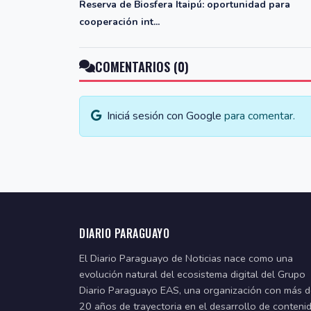
Reserva de Biosfera Itaipú: oportunidad para
cooperación int...
COMENTARIOS (0)
Iniciá sesión con Google
para comentar.
DIARIO PARAGUAYO
El Diario Paraguayo de Noticias nace como una
evolución natural del ecosistema digital del Grupo
Diario Paraguayo EAS, una organización con más 
20 años de trayectoria en el desarrollo de conteni