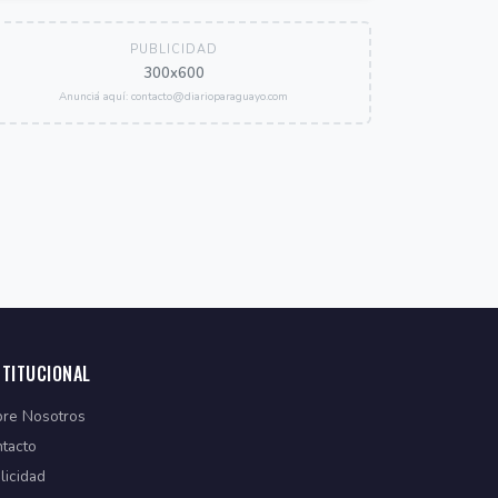
PUBLICIDAD
300x600
Anunciá aquí: contacto@diarioparaguayo.com
STITUCIONAL
re Nosotros
tacto
licidad