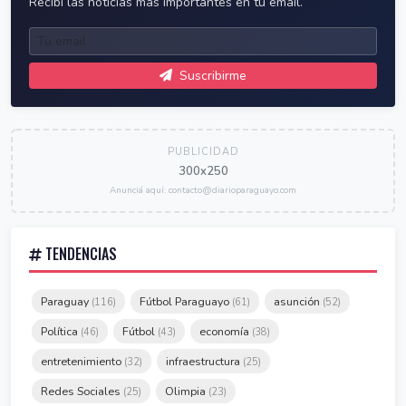
Recibí las noticias más importantes en tu email.
Suscribirme
PUBLICIDAD
300x250
Anunciá aquí: contacto@diarioparaguayo.com
TENDENCIAS
Paraguay
Fútbol Paraguayo
asunción
(116)
(61)
(52)
Política
Fútbol
economía
(46)
(43)
(38)
entretenimiento
infraestructura
(32)
(25)
Redes Sociales
Olimpia
(25)
(23)