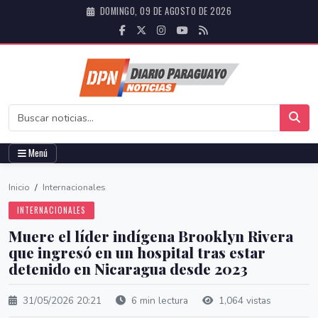
DOMINGO, 09 DE AGOSTO DE 2026
Menú
Inicio
/
Internacionales
INTERNACIONALES
Muere el líder indígena Brooklyn Rivera
que ingresó en un hospital tras estar
detenido en Nicaragua desde 2023
31/05/2026 20:21
6 min lectura
1,064 vistas