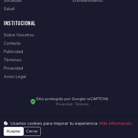
Sociedad
Entretenimiento
Salud
INSTITUCIONAL
Sobre Nosotros
Contacto
Publicidad
Términos
Privacidad
Aviso Legal
Sitio protegido por Google reCAPTCHA
Privacidad
·
Términos
Usamos cookies para mejorar tu experiencia.
Más información
.
© 2026 Diario Paraguayo. Todos los derechos reservados.
Desarrollado por
WebSiteParaguay
Aceptar
Cerrar