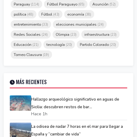
Paraguay
Fútbol Paraguayo
Asunción
(114)
(65)
(52)
política
Fútbol
economía
(48)
(43)
(38)
entretenimiento
elecciones municipales
(33)
(24)
Redes Sociales
Olimpia
infraestructura
(24)
(23)
(23)
Educación
tecnología
Partido Colorado
(21)
(20)
(20)
Torneo Clausura
(19)
MÁS RECIENTES
Hallazgo arqueológico significativo en aguas de
Sicilia: descubren restos de bar...
Hace 1h
La odisea de nadar 7 horas en el mar para llegar a
España y “cambiar de vida”