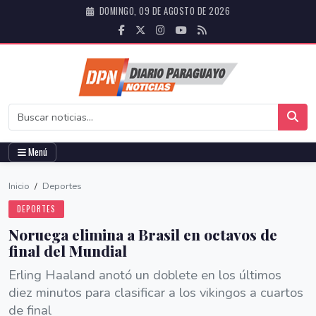
DOMINGO, 09 DE AGOSTO DE 2026
Menú
Inicio
/
Deportes
DEPORTES
Noruega elimina a Brasil en octavos de
final del Mundial
Erling Haaland anotó un doblete en los últimos
diez minutos para clasificar a los vikingos a cuartos
de final