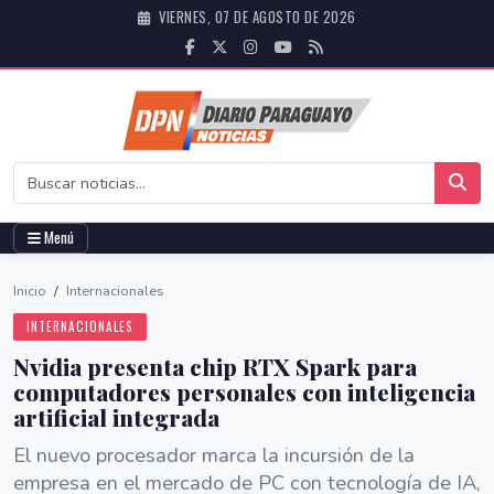
VIERNES, 07 DE AGOSTO DE 2026
Menú
Inicio
/
Internacionales
INTERNACIONALES
Nvidia presenta chip RTX Spark para
computadores personales con inteligencia
artificial integrada
El nuevo procesador marca la incursión de la
empresa en el mercado de PC con tecnología de IA,