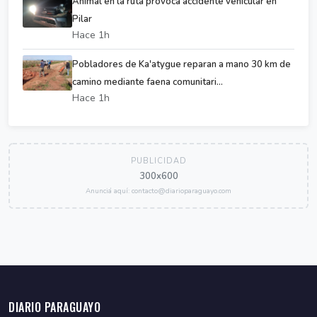
Animal en la ruta provoca accidente vehicular en
Pilar
Hace 1h
Pobladores de Ka'atygue reparan a mano 30 km de
camino mediante faena comunitari...
Hace 1h
PUBLICIDAD
300x600
Anunciá aquí: contacto@diarioparaguayo.com
DIARIO PARAGUAYO