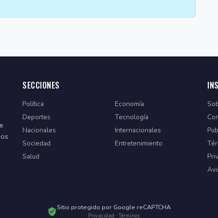
SECCIONES
IN
Política
Economía
Sob
Deportes
Tecnología
Con
de
Nacionales
Internacionales
Pub
dos
Sociedad
Entretenimiento
Tér
Salud
Pri
Avi
Sitio protegido por Google reCAPTCHA
Privacidad
·
Términos