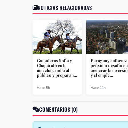
NOTICIAS RELACIONADAS
Ganaderas Sofía y
Paraguay enfoca s
Chajhá abren la
próximo desafío en
marcha criolla al
acelerar la inversi
público y preparan...
y el emple...
Hace 5h
Hace 11h
COMENTARIOS (0)