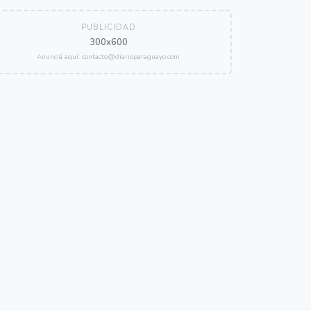
PUBLICIDAD
300x600
Anunciá aquí: contacto@diarioparaguayo.com