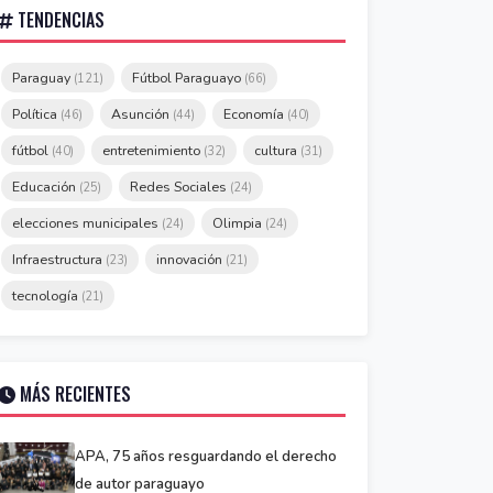
TENDENCIAS
Paraguay
Fútbol Paraguayo
(121)
(66)
Política
Asunción
Economía
(46)
(44)
(40)
fútbol
entretenimiento
cultura
(40)
(32)
(31)
Educación
Redes Sociales
(25)
(24)
elecciones municipales
Olimpia
(24)
(24)
Infraestructura
innovación
(23)
(21)
tecnología
(21)
MÁS RECIENTES
APA, 75 años resguardando el derecho
de autor paraguayo