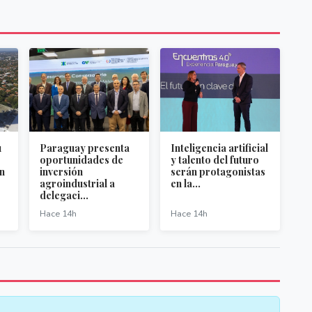
u
Paraguay presenta
Inteligencia artificial
oportunidades de
y talento del futuro
ón
inversión
serán protagonistas
agroindustrial a
en la...
delegaci...
Hace 14h
Hace 14h