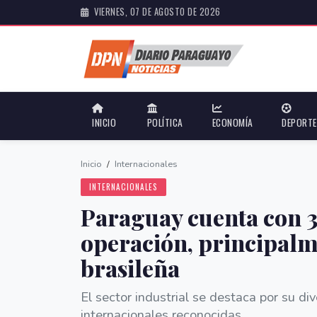
VIERNES, 07 DE AGOSTO DE 2026
INICIO
POLÍTICA
ECONOMÍA
DEPORT
Inicio
/
Internacionales
INTERNACIONALES
Paraguay cuenta con 
operación, principalm
brasileña
El sector industrial se destaca por su di
internacionales reconocidas