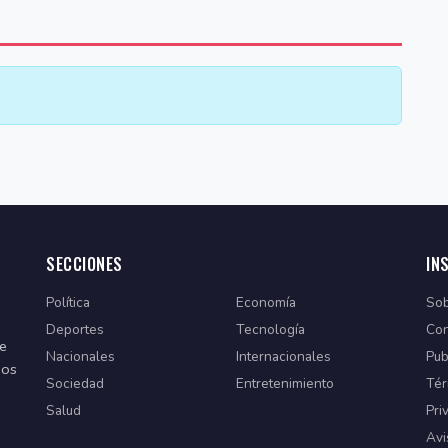
SECCIONES
IN
Política
Economía
Sob
Deportes
Tecnología
Con
de
Nacionales
Internacionales
Pub
dos
Sociedad
Entretenimiento
Tér
Salud
Pri
Avi