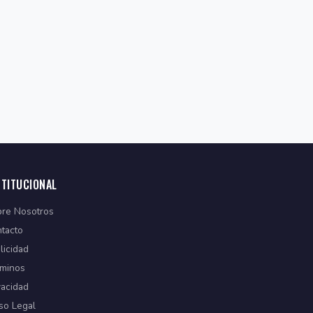
STITUCIONAL
re Nosotros
tacto
licidad
minos
vacidad
so Legal