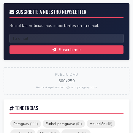
SUSCRIBITE A NUESTRO NEWSLETTER
Recibí las noticias más importantes en tu email.
Suscribirme
PUBLICIDAD
300x250
Anunciá aquí: contacto@diarioparaguayo.com
TENDENCIAS
Paraguay
Fútbol paraguayo
Asunción
(111)
(61)
(48)