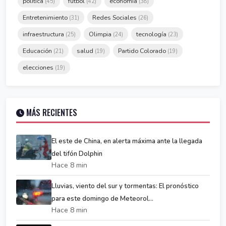
política
fútbol
economía
(45)
(42)
(38)
Entretenimiento
Redes Sociales
(31)
(26)
infraestructura
Olimpia
tecnología
(25)
(24)
(23)
Educación
salud
Partido Colorado
(21)
(19)
(19)
elecciones
(19)
MÁS RECIENTES
El este de China, en alerta máxima ante la llegada
del tifón Dolphin
Hace 8 min
Lluvias, viento del sur y tormentas: El pronóstico
para este domingo de Meteorol...
Hace 8 min