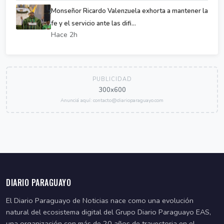
Monseñor Ricardo Valenzuela exhorta a mantener la
fe y el servicio ante las difi...
Hace 2h
PUBLICIDAD
300x600
Anunciá aquí: contacto@diarioparaguayo.com
DIARIO PARAGUAYO
El Diario Paraguayo de Noticias nace como una evolución
natural del ecosistema digital del Grupo Diario Paraguayo EAS,
una organización con más de 20 años de trayectoria en el