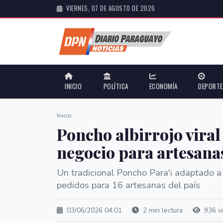
VIERNES, 07 DE AGOSTO DE 2026
INICIO
POLÍTICA
ECONOMÍA
DEPORT
Inicio
Poncho albirrojo vira
negocio para artesan
Un tradicional Poncho Para'i adaptado a 
pedidos para 16 artesanas del país
03/06/2026 04:01
2 min lectura
936 vi