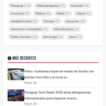
Paraguay
fútbol paraguayo
Asunción
(124)
(72)
(45)
Economía
Política
fútbol
cultura
(45)
(45)
(41)
(33)
entretenimiento
Olimpia
educación
(31)
(27)
(26)
elecciones municipales
Infraestructura
(24)
(23)
Redes Sociales
tecnología
clima
(23)
(22)
(22)
MÁS RECIENTES
Video: Asaltantes huyen en medio de tiroteo con
policías tras robo a un local co...
Hace 2h
Paraguay Tech Week 2026 atrae delegaciones
internacionales para impulsar inversi...
Hace 2h