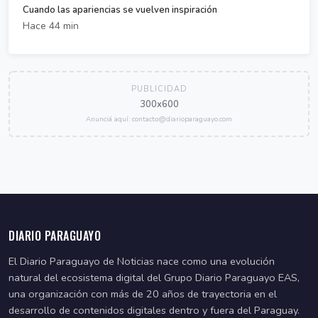
Cuando las apariencias se vuelven inspiración
Hace 44 min
PUBLICIDAD
300x600
Anunciá aquí: contacto@diarioparaguayo.com
DIARIO PARAGUAYO
El Diario Paraguayo de Noticias nace como una evolución
natural del ecosistema digital del Grupo Diario Paraguayo EAS,
una organización con más de 20 años de trayectoria en el
desarrollo de contenidos digitales dentro y fuera del Paraguay.