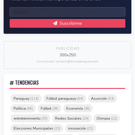
Suscribirme
PUBLICIDAD
300x250
Anunciá aquí: contacto@diarioparaguayo.com
TENDENCIAS
Paraguay
Fútbol paraguayo
Asunción
(114)
(64)
(53)
Política
Fútbol
Economía
(48)
(39)
(38)
entretenimiento
Redes Sociales
Olimpia
(35)
(24)
(22)
Elecciones Municipales
innovación
(22)
(21)