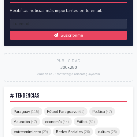
Recibí las noticias más importantes en tu email.
Suscribirme
PUBLICIDAD
300x250
Anunciá aquí: contacto@diarioparaguayo.com
TENDENCIAS
Paraguay
Fútbol Paraguayo
Política
(115)
(65)
(47)
Asunción
economía
Fútbol
(47)
(44)
(39)
entretenimiento
Redes Sociales
cultura
(29)
(26)
(25)