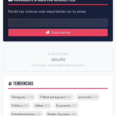
Recibí las noticias más importantes en tu email.
Suscribirme
PUBLICIDAD
300x250
Anunciá aquí: contacto@diarioparaguayo.com
TENDENCIAS
Paraguay
Fútbol paraguayo
asunción
(113)
(61)
(52)
Política
fútbol
Economía
(46)
(42)
(37)
Entretenimiento
Redes Sociales
(32)
(26)