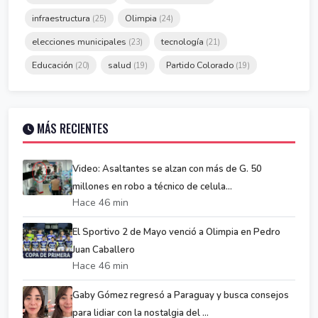
infraestructura
Olimpia
(25)
(24)
elecciones municipales
tecnología
(23)
(21)
Educación
salud
Partido Colorado
(20)
(19)
(19)
MÁS RECIENTES
Video: Asaltantes se alzan con más de G. 50
millones en robo a técnico de celula...
Hace 46 min
El Sportivo 2 de Mayo venció a Olimpia en Pedro
Juan Caballero
Hace 46 min
Gaby Gómez regresó a Paraguay y busca consejos
para lidiar con la nostalgia del ...